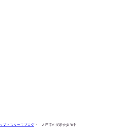
ップ >
スタッフブログ
> ＪＡ庄原の展示会参加中