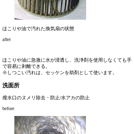
ほこりや油で汚れた換気扇の状態
after
ほこりや油に急激に水が浸透し、洗浄剤を使用しなくても手
で容易に剥離できる。
※しつこい汚れは、セッケンを助剤として使います。
洗面所
撥水口のヌメリ除去・防止/水アカの防止
before