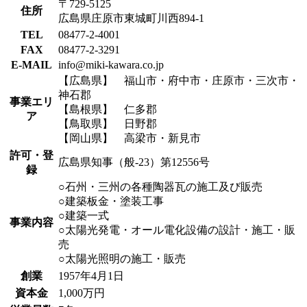
〒729-5125
住所
広島県庄原市東城町川西894-1
TEL
08477-2-4001
FAX
08477-2-3291
E-MAIL
info@miki-kawara.co.jp
【広島県】 福山市・府中市・庄原市・三次市・
神石郡
事業エリ
【島根県】 仁多郡
ア
【鳥取県】 日野郡
【岡山県】 高梁市・新見市
許可・登
広島県知事（般-23）第12556号
録
○石州・三州の各種陶器瓦の施工及び販売
○建築板金・塗装工事
○建築一式
事業内容
○太陽光発電・オール電化設備の設計・施工・販
売
○太陽光照明の施工・販売
創業
1957年4月1日
資本金
1,000万円